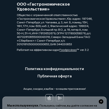
ООО «Гастрономическое
Удовольствие»
Общество с ограниченной ответственностью
«Гастрономическое Удовольствие», Юр. адрес: 197046,
Санкт-Петербург, ул. Чапаева, д. 3, лит. Б, помещ. 15Н,
16Н, 17Н, пом. 609, каб. 2, Фактический адрес: 199034,
Санкт-Петербург, Большой пр. В.О., д. 18, литер А, пом.
50-Н, 51-Н, ИНН 7813652679, ОГРН 1217800058376, р/с
40702810655000043016, Северо-Западный Банк ПАО
«Сбербанк» г. Санкт-Петербург, к/с
30101810500000000653, БИК 044030653
Работает на эффективном ядре
Foodpicásso
ver. 3.2
Политика конфиденциальности
Публичная оферта
Акции, скидки, кэшбэк − в нашем приложении!
Мы используем куки.
Пользуясь сайтом, вы даёте согласие на