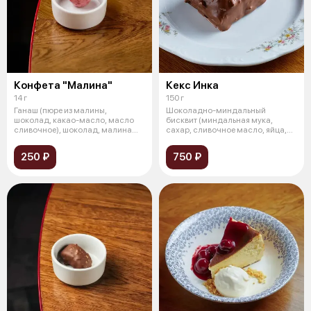
Конфета "Малина"
Кекс Инка
14 г
150 г
Ганаш (пюре из малины,
Шоколадно-миндальный
шоколад, какао-масло, масло
бисквит (миндальная мука,
сливочное), шоколад, малина
сахар, сливочное масло, яйца,
сублимирова
темный шокола
250 ₽
750 ₽