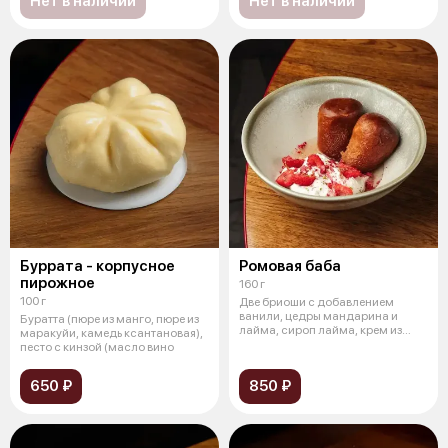
Нет в наличии
Нет в наличии
Буррата - корпусное
Ромовая баба
пирожное
160 г
100 г
Две бриоши с добавлением
ванили, цедры мандарина и
Буратта (пюре из манго, пюре из
лайма, сироп лайма, крем из
маракуйи, камедь ксантановая),
маскарпоне
песто с кинзой (масло вино
650 ₽
850 ₽