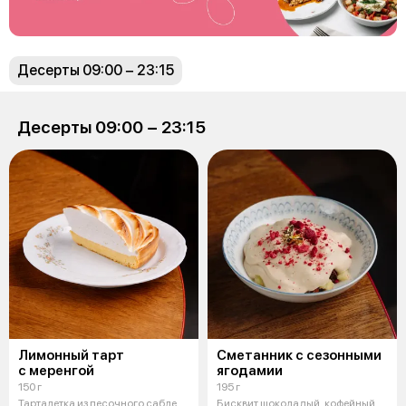
Десерты 09:00 − 23:15
Десерты 09:00 − 23:15
Лимонный тарт
Сметанник с сезонными
с меренгой
ягодамии
150 г
195 г
Тарталетка из песочного сабле
Бисквит шоколадый, кофейный