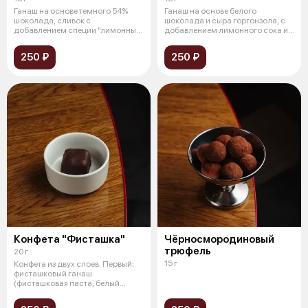
Ганаш на основе темного 54%
Ганаш на основе белого
шоколада, сливок с
шоколада и сыра горгонзола, с
добавлением специи "лимонный
добавлением лимонного сока и
перец",какао
сливок,
250 ₽
250 ₽
Конфета "Фисташка"
Чёрносмородиновый
трюфель
20 г
15 г
Конфета из двух слоев. Первый:
фисташковый ганаш
(фисташковая паста, белый
шоколад, сливки