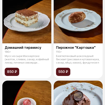
Домашний тирамису
Пирожное "Картошка"
180 г
110 г
Мусс из сыра Маскарпоне
Безглютеновый шоколадный
(желток, сливки, сахар, кофейный
бисквит (рисовая и нутовая мука,
ликер, печенье савоярди
сахар, яйцо, какао), фундучное п
пропитанн
850 ₽
550 ₽