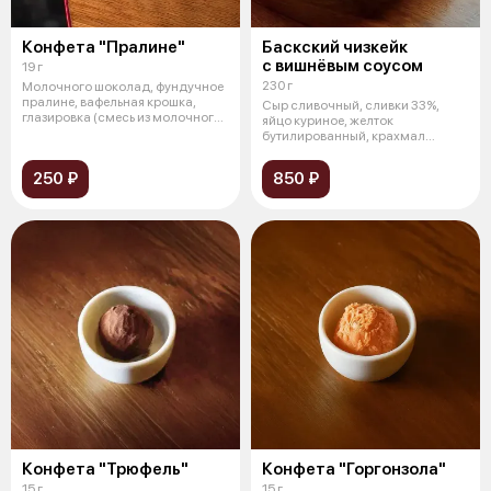
Конфета "Пралине"
Баскский чизкейк
с вишнёвым соусом
19 г
230 г
Молочного шоколад, фундучное
пралине, вафельная крошка,
Сыр сливочный, сливки 33%,
глазировка (смесь из молочного
яйцо куриное, желток
шок
бутилированный, крахмал
кукурузный, сахар,
250 ₽
850 ₽
Конфета "Трюфель"
Конфета "Горгонзола"
15 г
15 г