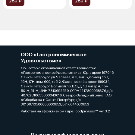
250 ₽
250 ₽
ООО «Гастрономическое
Удовольствие»
Общество с ограниченной ответственностью
«Гастрономическое Удовольствие», Юр. адрес: 197046,
Санкт-Петербург, ул. Чапаева, д. 3, лит. Б, помещ. 15Н,
16Н, 17Н, пом. 609, каб. 2, Фактический адрес: 199034,
Санкт-Петербург, Большой пр. В.О., д. 18, литер А, пом.
50-Н, 51-Н, ИНН 7813652679, ОГРН 1217800058376, р/с
40702810655000043016, Северо-Западный Банк ПАО
«Сбербанк» г. Санкт-Петербург, к/с
30101810500000000653, БИК 044030653
Работает на эффективном ядре
Foodpicásso
ver. 3.2
Политика конфиденциальности