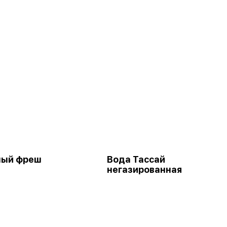
ный фреш
Вода Тассай
негазированная