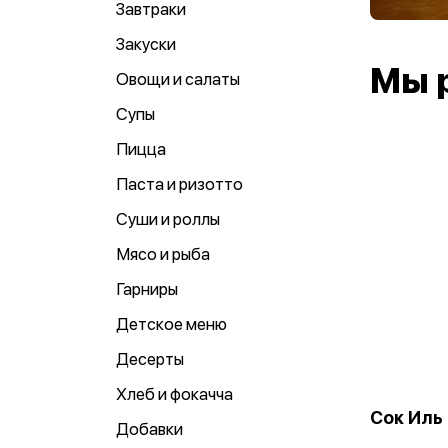
Завтраки
Закуски
Мы 
Овощи и салаты
Супы
Пицца
Паста и ризотто
Суши и роллы
Мясо и рыба
Гарниры
Детское меню
Десерты
Хлеб и фокачча
Сок Иль
Добавки