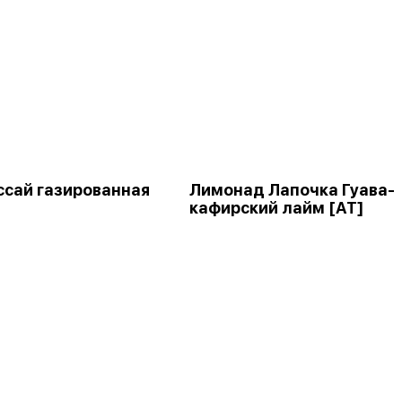
ссай газированная
Лимонад Лапочка Гуава-
кафирский лайм [АТ]