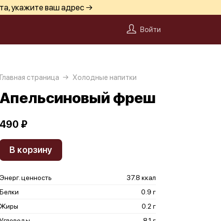
та, укажите ваш адрес →
Войти
Главная страница
Холодные напитки
Апельсиновый фреш
490 ₽
В корзину
Энерг. ценность
37.8 ккал
Белки
0.9 г
Жиры
0.2 г
Углеводы
8.1 г