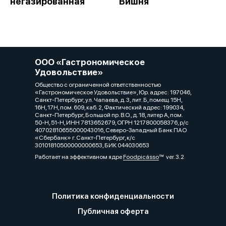
негазированная
Вишня
ООО «Гастрономическое
Удовольствие»
Общество с ограниченной ответственностью
«Гастрономическое Удовольствие», Юр. адрес: 197046,
Санкт-Петербург, ул. Чапаева, д. 3, лит. Б, помещ. 15Н,
16Н, 17Н, пом. 609, каб. 2, Фактический адрес: 199034,
Санкт-Петербург, Большой пр. В.О., д. 18, литер А, пом.
50-Н, 51-Н, ИНН 7813652679, ОГРН 1217800058376, р/с
40702810655000043016, Северо-Западный Банк ПАО
«Сбербанк» г. Санкт-Петербург, к/с
30101810500000000653, БИК 044030653
Работает на эффективном ядре
Foodpicásso
ver. 3.2
Политика конфиденциальности
Публичная оферта