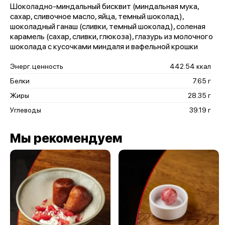
Шоколадно-миндальный бисквит (миндальная мука,
сахар, сливочное масло, яйца, темный шоколад),
шоколадный ганаш (сливки, темный шоколад), соленая
карамель (сахар, сливки, глюкоза), глазурь из молочного
шоколада с кусочками миндаля и вафельной крошки
Энерг. ценность
442.54 ккал
Белки
7.65 г
Жиры
28.35 г
Углеводы
39.19 г
Мы рекомендуем