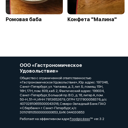
Ромовая баба
Конфета "Малина"
ООО «Гастрономическое
Удовольствие»
Общество с ограниченной ответственностью
«Гастрономическое Удовольствие», Юр. адрес: 197046,
Санкт-Петербург, ул. Чапаева, д. 3, лит. Б, помещ. 15Н,
16Н, 17Н, пом. 609, каб. 2, Фактический адрес: 199034,
Санкт-Петербург, Большой пр. В.О., д. 18, литер А, пом.
50-Н, 51-Н, ИНН 7813652679, ОГРН 1217800058376, р/с
40702810655000043016, Северо-Западный Банк ПАО
«Сбербанк» г. Санкт-Петербург, к/с
30101810500000000653, БИК 044030653
Работает на эффективном ядре
Foodpicásso
ver. 3.2