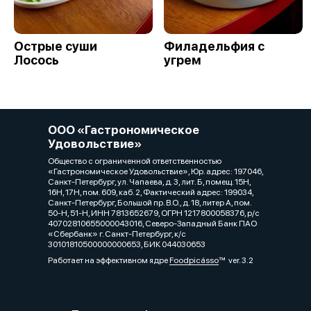
Острые суши
Филадельфия с
Лосось
угрем
ООО «Гастрономическое
Удовольствие»
Общество с ограниченной ответственностью
«Гастрономическое Удовольствие», Юр. адрес: 197046,
Санкт-Петербург, ул. Чапаева, д. 3, лит. Б, помещ. 15Н,
16Н, 17Н, пом. 609, каб. 2, Фактический адрес: 199034,
Санкт-Петербург, Большой пр. В.О., д. 18, литер А, пом.
50-Н, 51-Н, ИНН 7813652679, ОГРН 1217800058376, р/с
40702810655000043016, Северо-Западный Банк ПАО
«Сбербанк» г. Санкт-Петербург, к/с
30101810500000000653, БИК 044030653
Работает на эффективном ядре
Foodpicásso
ver. 3.2