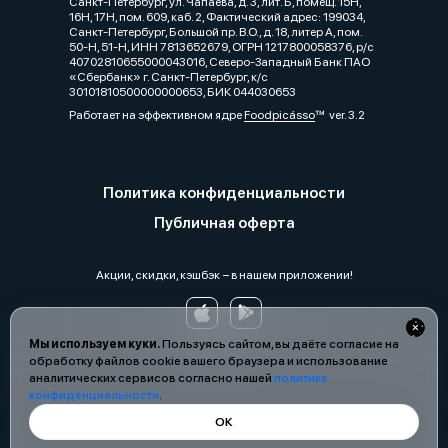
Санкт-Петербург, ул. Чапаева, д. 3, лит. Б, помещ. 15Н,
16Н, 17Н, пом. 609, каб. 2, Фактический адрес: 199034,
Санкт-Петербург, Большой пр. В.О., д. 18, литер А, пом.
50-Н, 51-Н, ИНН 7813652679, ОГРН 1217800058376, р/с
40702810655000043016, Северо-Западный Банк ПАО
«Сбербанк» г. Санкт-Петербург, к/с
30101810500000000653, БИК 044030653
Работает на эффективном ядре
Foodpicásso
ver. 3.2
Политика конфиденциальности
Публичная оферта
Акции, скидки, кэшбэк − в нашем приложении!
Мы используем куки.
Пользуясь сайтом, вы даёте согласие на
обработку файлов cookie вашего браузера и использование
аналитических сервисов согласно нашей
политике
конфиденциальности
.
ОК