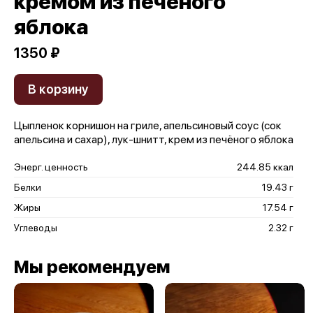
кремом из печёного
яблока
1350 ₽
В корзину
Цыпленок корнишон на гриле, апельсиновый соус (сок
апельсина и сахар), лук-шнитт, крем из печёного яблока
Энерг. ценность
244.85 ккал
Белки
19.43 г
Жиры
17.54 г
Углеводы
2.32 г
Мы рекомендуем